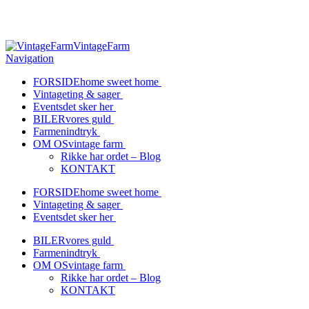
Vil du gerne på et besøg?
Kontakt os her
>>
VintageFarm
Navigation
FORSIDE
home sweet home
Vintage
ting & sager
Events
det sker her
BILER
vores guld
Farmen
indtryk
OM OS
vintage farm
Rikke har ordet – Blog
KONTAKT
FORSIDE
home sweet home
Vintage
ting & sager
Events
det sker her
BILER
vores guld
Farmen
indtryk
OM OS
vintage farm
Rikke har ordet – Blog
KONTAKT