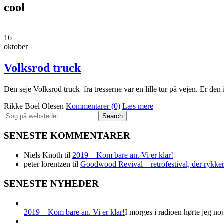
cool
16
oktober
Volksrod truck
Den seje Volksrod truck fra tresserne var en lille tur på vejen. Er den
Rikke Boel Olesen
Kommentarer (0)
Læs mere
Search
for:
SENESTE KOMMENTARER
Niels Knoth
til
2019 – Kom bare an. Vi er klar!
peter lorentzen
til
Goodwood Revival – retrofestival, der rykker
SENESTE NYHEDER
2019 – Kom bare an. Vi er klar!
I morges i radioen hørte jeg no