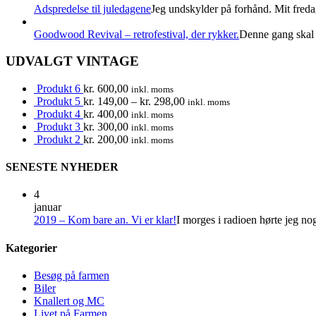
Adspredelse til juledagene
Jeg undskylder på forhånd. Mit fredag
Goodwood Revival – retrofestival, der rykker.
Denne gang skal d
UDVALGT VINTAGE
Produkt 6
kr.
600,00
inkl. moms
Produkt 5
kr.
149,00
–
kr.
298,00
inkl. moms
Produkt 4
kr.
400,00
inkl. moms
Produkt 3
kr.
300,00
inkl. moms
Produkt 2
kr.
200,00
inkl. moms
SENESTE NYHEDER
4
januar
2019 – Kom bare an. Vi er klar!
I morges i radioen hørte jeg no
Kategorier
Besøg på farmen
Biler
Knallert og MC
Livet på Farmen