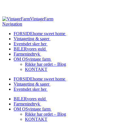
Vil du gerne på et besøg?
Kontakt os her
>>
VintageFarm
Navigation
FORSIDE
home sweet home
Vintage
ting & sager
Events
det sker her
BILER
vores guld
Farmen
indtryk
OM OS
vintage farm
Rikke har ordet – Blog
KONTAKT
FORSIDE
home sweet home
Vintage
ting & sager
Events
det sker her
BILER
vores guld
Farmen
indtryk
OM OS
vintage farm
Rikke har ordet – Blog
KONTAKT