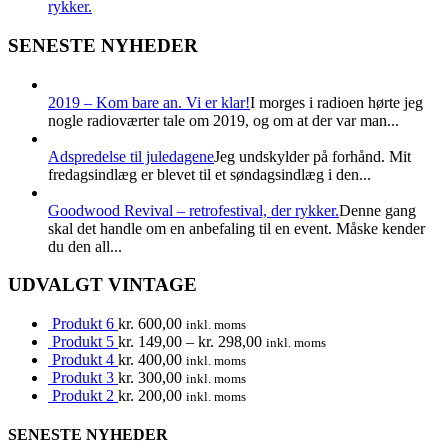
rykker.
SENESTE NYHEDER
2019 – Kom bare an. Vi er klar!
I morges i radioen hørte jeg
nogle radioværter tale om 2019, og om at der var man...
Adspredelse til juledagene
Jeg undskylder på forhånd. Mit
fredagsindlæg er blevet til et søndagsindlæg i den...
Goodwood Revival – retrofestival, der rykker.
Denne gang
skal det handle om en anbefaling til en event. Måske kender
du den all...
UDVALGT VINTAGE
Produkt 6
kr.
600,00
inkl. moms
Produkt 5
kr.
149,00
–
kr.
298,00
inkl. moms
Produkt 4
kr.
400,00
inkl. moms
Produkt 3
kr.
300,00
inkl. moms
Produkt 2
kr.
200,00
inkl. moms
SENESTE NYHEDER