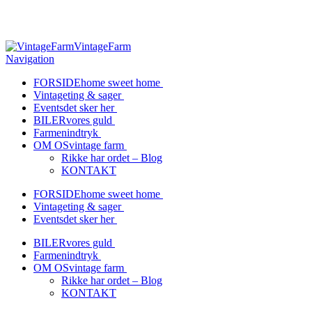
Vil du gerne på et besøg?
Kontakt os her
>>
VintageFarm
Navigation
FORSIDE
home sweet home
Vintage
ting & sager
Events
det sker her
BILER
vores guld
Farmen
indtryk
OM OS
vintage farm
Rikke har ordet – Blog
KONTAKT
FORSIDE
home sweet home
Vintage
ting & sager
Events
det sker her
BILER
vores guld
Farmen
indtryk
OM OS
vintage farm
Rikke har ordet – Blog
KONTAKT