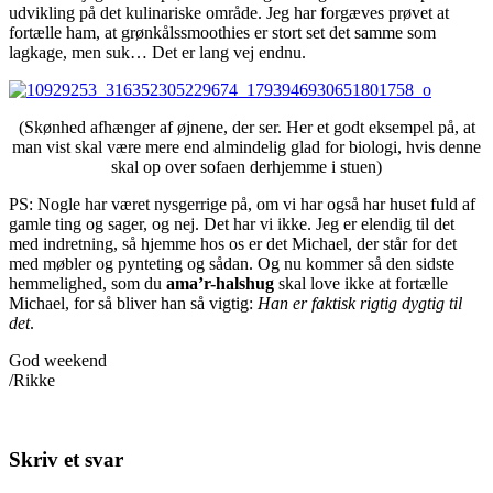
udvikling på det kulinariske område. Jeg har forgæves prøvet at
fortælle ham, at grønkålssmoothies er stort set det samme som
lagkage, men suk… Det er lang vej endnu.
(Skønhed afhænger af øjnene, der ser. Her et godt eksempel på, at
man vist skal være mere end almindelig glad for biologi, hvis denne
skal op over sofaen derhjemme i stuen)
PS: Nogle har været nysgerrige på, om vi har også har huset fuld af
gamle ting og sager, og nej. Det har vi ikke. Jeg er elendig til det
med indretning, så hjemme hos os er det Michael, der står for det
med møbler og pynteting og sådan. Og nu kommer så den sidste
hemmelighed, som du
ama’r-halshug
skal love ikke at fortælle
Michael, for så bliver han så vigtig:
Han er faktisk rigtig dygtig til
det
.
God weekend
/Rikke
Skriv et svar