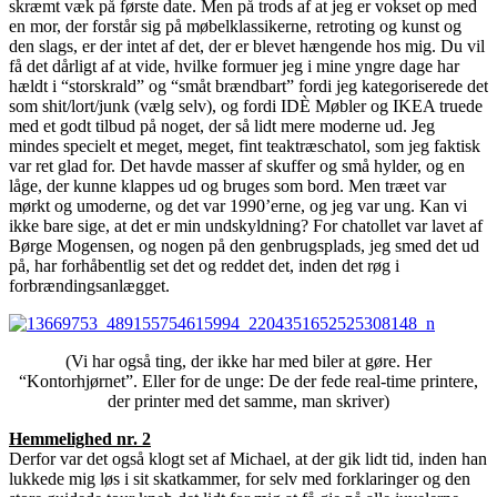
skræmt væk på første date. Men på trods af at jeg er vokset op med
en mor, der forstår sig på møbelklassikerne, retroting og kunst og
den slags, er der intet af det, der er blevet hængende hos mig. Du vil
få det dårligt af at vide, hvilke formuer jeg i mine yngre dage har
hældt i “storskrald” og “småt brændbart” fordi jeg kategoriserede det
som shit/lort/junk (vælg selv), og fordi IDÈ Møbler og IKEA truede
med et godt tilbud på noget, der så lidt mere moderne ud. Jeg
mindes specielt et meget, meget, fint teaktræschatol, som jeg faktisk
var ret glad for. Det havde masser af skuffer og små hylder, og en
låge, der kunne klappes ud og bruges som bord. Men træet var
mørkt og umoderne, og det var 1990’erne, og jeg var ung. Kan vi
ikke bare sige, at det er min undskyldning? For chatollet var lavet af
Børge Mogensen, og nogen på den genbrugsplads, jeg smed det ud
på, har forhåbentlig set det og reddet det, inden det røg i
forbrændingsanlægget.
(Vi har også ting, der ikke har med biler at gøre. Her
“Kontorhjørnet”. Eller for de unge: De der fede real-time printere,
der printer med det samme, man skriver)
Hemmelighed nr. 2
Derfor var det også klogt set af Michael, at der gik lidt tid, inden han
lukkede mig løs i sit skatkammer, for selv med forklaringer og den