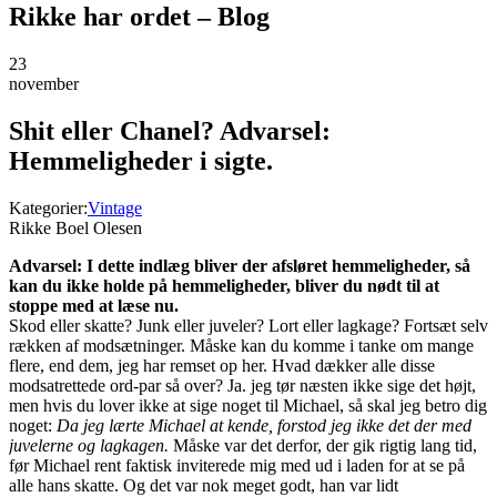
Rikke har ordet – Blog
23
november
Shit eller Chanel? Advarsel:
Hemmeligheder i sigte.
Kategorier:
Vintage
Rikke Boel Olesen
Advarsel: I dette indlæg bliver der afsløret hemmeligheder, så
kan du ikke holde på hemmeligheder, bliver du nødt til at
stoppe med at læse nu.
Skod eller skatte? Junk eller juveler? Lort eller lagkage? Fortsæt selv
rækken af modsætninger. Måske kan du komme i tanke om mange
flere, end dem, jeg har remset op her. Hvad dækker alle disse
modsatrettede ord-par så over? Ja. jeg tør næsten ikke sige det højt,
men hvis du lover ikke at sige noget til Michael, så skal jeg betro dig
noget:
Da jeg lærte Michael at kende, forstod jeg ikke det der med
juvelerne og lagkagen.
Måske var det derfor, der gik rigtig lang tid,
før Michael rent faktisk inviterede mig med ud i laden for at se på
alle hans skatte. Og det var nok meget godt, han var lidt