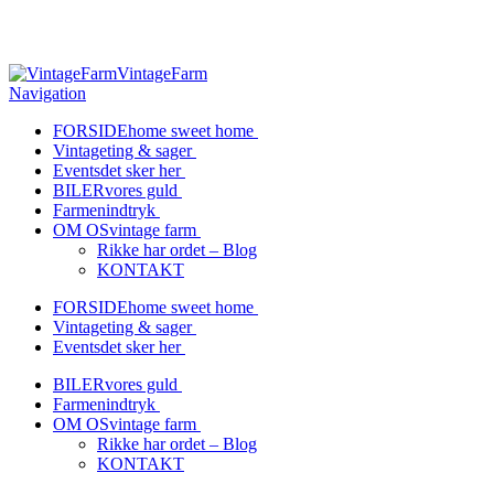
Vil du gerne på et besøg?
Kontakt os her
>>
VintageFarm
Navigation
FORSIDE
home sweet home
Vintage
ting & sager
Events
det sker her
BILER
vores guld
Farmen
indtryk
OM OS
vintage farm
Rikke har ordet – Blog
KONTAKT
FORSIDE
home sweet home
Vintage
ting & sager
Events
det sker her
BILER
vores guld
Farmen
indtryk
OM OS
vintage farm
Rikke har ordet – Blog
KONTAKT