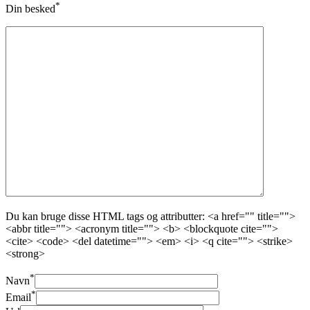
*
Din besked
Du kan bruge disse HTML tags og attributter: <a href="" title="">
<abbr title=""> <acronym title=""> <b> <blockquote cite="">
<cite> <code> <del datetime=""> <em> <i> <q cite=""> <strike>
<strong>
*
Navn
*
Email