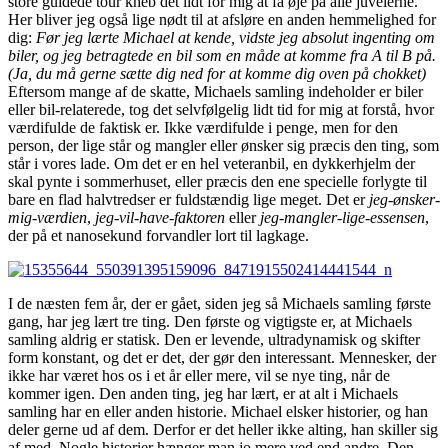
store guidede tour kneb det lidt for mig at få øje på alle juvelerne.
Her bliver jeg også lige nødt til at afsløre en anden hemmelighed for
dig:
Før jeg lærte Michael at kende, vidste jeg absolut ingenting om
biler, og jeg betragtede en bil som en måde at komme fra A til B på.
(Ja, du må gerne sætte dig ned for at komme dig oven på chokket)
Eftersom mange af de skatte, Michaels samling indeholder er biler
eller bil-relaterede, tog det selvfølgelig lidt tid for mig at forstå, hvor
værdifulde de faktisk er. Ikke værdifulde i penge, men for den
person, der lige står og mangler eller ønsker sig præcis den ting, som
står i vores lade. Om det er en hel veteranbil, en dykkerhjelm der
skal pynte i sommerhuset, eller præcis den ene specielle forlygte til
bare en flad halvtredser er fuldstændig lige meget. Det er
jeg-ønsker-
mig-værdien
,
jeg-vil-have-faktoren
eller
jeg-mangler-lige-essensen
,
der på et nanosekund forvandler lort til lagkage.
I de næsten fem år, der er gået, siden jeg så Michaels samling første
gang, har jeg lært tre ting. Den første og vigtigste er, at Michaels
samling aldrig er statisk. Den er levende, ultradynamisk og skifter
form konstant, og det er det, der gør den interessant. Mennesker, der
ikke har været hos os i et år eller mere, vil se nye ting, når de
kommer igen. Den anden ting, jeg har lært, er at alt i Michaels
samling har en eller anden historie. Michael elsker historier, og han
deler gerne ud af dem. Derfor er det heller ikke alting, han skiller sig
af med. Nogle historier hænger man jo mere ved end andre. Den