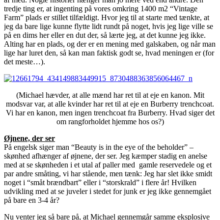
tredje ting er, at ingenting på vores omkring 1400 m2 “Vintage
Farm” plads er stillet tilfældigt. Hvor jeg til at starte med tænkte, at
jeg da bare lige kunne flytte lidt rundt på noget, hvis jeg lige ville se
på en dims her eller en dut der, så lærte jeg, at det kunne jeg ikke.
Alting har en plads, og der er en mening med galskaben, og når man
lige har luret den, så kan man faktisk godt se, hvad meningen er (for
det meste…).
(Michael hævder, at alle mænd har ret til at eje en kanon. Mit
modsvar var, at alle kvinder har ret til at eje en Burberry trenchcoat.
Vi har en kanon, men ingen trenchcoat fra Burberry. Hvad siger det
om rangforholdet hjemme hos os?)
Øjnene, der ser
På engelsk siger man “Beauty is in the eye of the beholder” –
skønhed afhænger af øjnene, der ser. Jeg kæmper stadig en anelse
med at se skønheden i et utal af paller med gamle reservedele og et
par andre småting, vi har stående, men tænk: Jeg har slet ikke smidt
noget i “småt brændbart” eller i “storskrald” i flere år! Hvilken
udvikling med at se juveler i stedet for junk er jeg ikke gennemgået
på bare en 3-4 år?
Nu venter jeg så bare på, at Michael gennemgår samme eksplosive