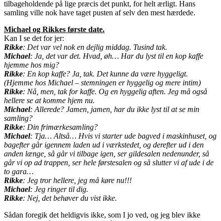
tilbageholdende på lige præcis det punkt, for helt ærligt. Hans
samling ville nok have taget pusten af selv den mest hærdede.
Michael og Rikkes første date.
Kan I se det for jer:
Rikke
: Det var vel nok en dejlig middag. Tusind tak.
Michael
: Ja, det var det. Hvad, øh… Har du lyst til en kop kaffe
hjemme hos mig?
Rikke
: En kop kaffe? Ja, tak. Det kunne da være hyggeligt.
(Hjemme hos Michael – stemningen er hyggelig og mere intim)
Rikke
: Nå, men, tak for kaffe. Og en hyggelig aften. Jeg må også
hellere se at komme hjem nu.
Michael
: Allerede? Jamen, jamen, har du ikke lyst til at se min
samling?
Rikke
: Din frimærkesamling?
Michael
: Tja… Altså… Hvis vi starter ude bagved i maskinhuset, og
bagefter går igennem laden ud i værkstedet, og derefter ud i den
anden længe, så går vi tilbage igen, ser gildesalen nedenunder, så
går vi op ad trappen, ser hele førstesalen og så slutter vi af ude i de
to gara…
Rikke
: Jeg tror hellere, jeg må køre nu!!!
Michael
: Jeg ringer til dig.
Rikke
: Nej, det behøver du vist ikke.
Sådan foregik det heldigvis ikke, som I jo ved, og jeg blev ikke